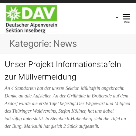
DAV
Unsere
Menü
Sektion
Sektion
Am Fuße
Kategorie:
News
Inselberg
Des 916,5
M Hohen
Inselberges
Unser Projekt Informationstafeln
zur Müllvermeidung
An 4 Standorten hat der unsere Sektion Mülltafeln angebracht.
Danke an alle Aufsteller. An der Grillhütte in Brotterode auf dem
Axdorf wurde die erste Tafel befestigt.Der Wegewart und Mitglied
des Thüringer Waldvereins, Stefan Köllner, hat uns dabei
tatkräftig unterstützt. In Steinbach-Hallenberg steht die Tafel an
der Burg. Marksuhl hat gleich 2 Stück aufgestellt.