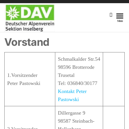
DAV
Unsere
Menü
Sektion
Sektion
Am Fuße
Vorstand
Inselberg
Des 916,5
M Hohen
Inselberges
Schmalkalder Str.54
98596 Brotterode
1.Vorsitzender
Trusetal
Peter Pastowski
Tel: 036840/30177
Kontakt Peter
Pastowski
Dillergasse 9
98587 Steinbach-