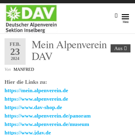
DAV
Unsere
Menü
Sektion
Sektion
Am Fuße
Mein Alpenverein
Inselberg
Des 916,5
FEB.
Aus
M Hohen
23
DAV
Inselberges
2024
Von
MANFRED
Hier die Links zu:
https://mein.alpenverein.de
https://www.alpenverein.de
https://www.dav-shop.de
https://www.alpenverein.de/panoram
https://www.alpenverein.de/museum
https://www.jdav.de