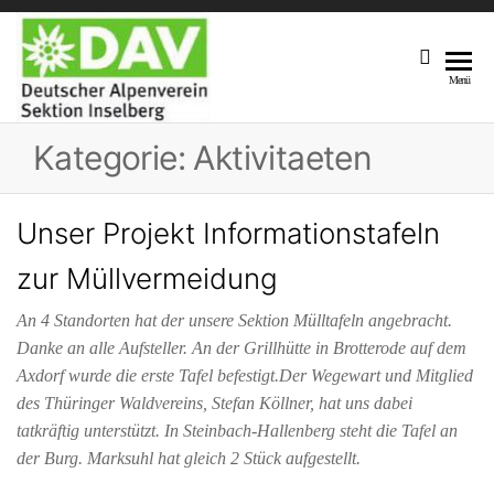
DAV
Unsere
Menü
Sektion
Sektion
Am Fuße
Kategorie:
Aktivitaeten
Inselberg
Des 916,5
M Hohen
Inselberges
Unser Projekt Informationstafeln
zur Müllvermeidung
An 4 Standorten hat der unsere Sektion Mülltafeln angebracht.
Danke an alle Aufsteller. An der Grillhütte in Brotterode auf dem
Axdorf wurde die erste Tafel befestigt.Der Wegewart und Mitglied
des Thüringer Waldvereins, Stefan Köllner, hat uns dabei
tatkräftig unterstützt. In Steinbach-Hallenberg steht die Tafel an
der Burg. Marksuhl hat gleich 2 Stück aufgestellt.