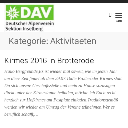
DAV
Unsere
Menü
Sektion
Sektion
Am Fuße
Kategorie:
Aktivitaeten
Inselberg
Des 916,5
M Hohen
Inselberges
Kirmes 2016 in Brotterode
Hallo Bergfreunde,Es ist wieder mal soweit, wie im jeden Jahr
um diese Zeit findet ab dem 29.07.16die Brotteröder Kirmes statt.
Da sich unsere Geschäftsstelle und mein zu Hause sozusagen
direkt unter der Kirmestanne befinden, möchte ich Euch recht
herzlich zur Hofkirmes am Festplatz einladen.Traditionsgemäß
werden wir wieder am Umzug der Vereine teilnehmen.Wer es
beruflich schafft,…