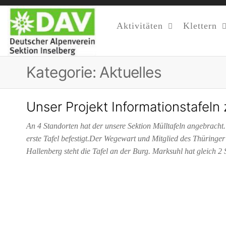
Aktivitäten
Klettern
DAV
Unsere
Sektion
Sektion
Am Fuße
Kategorie:
Aktuelles
Inselberg
Des 916,5
M Hohen
Inselberges
Unser Projekt Informationstafeln
An 4 Standorten hat der unsere Sektion Mülltafeln angebracht.
erste Tafel befestigt.Der Wegewart und Mitglied des Thüringer W
Hallenberg steht die Tafel an der Burg. Marksuhl hat gleich 2 S