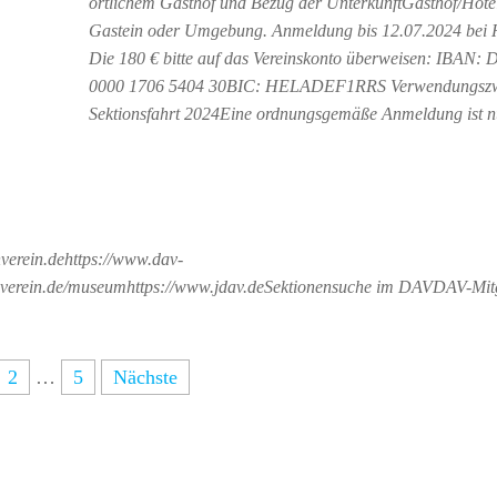
örtlichem Gasthof und Bezug der UnterkunftGasthof/Hote
Gastein oder Umgebung. Anmeldung bis 12.07.2024 bei H
Die 180 € bitte auf das Vereinskonto überweisen: IBAN:
0000 1706 5404 30BIC: HELADEF1RRS Verwendungsz
Sektionsfahrt 2024Eine ordnungsgemäße Anmeldung ist 
nverein.dehttps://www.dav-
nverein.de/museumhttps://www.jdav.deSektionensuche im DAVDAV-Mit
2
…
5
Nächste