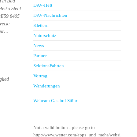
l in Bad
DAV-Heft
eiko Stehl
DAV-Nachrichten
 DE59 8405
weck:
Klettern
nur…
Naturschutz
News
Partner
SektionsFahrten
Vortrag
glied
Wanderungen
Webcam Gasthof Stöhr
Not a valid button - please go to
http://www.wetter.com/apps_und_mehr/websi