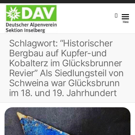
DAV
Unsere
Menü
Sektion
Sektion
Am Fuße
Schlagwort:
“Historischer
Inselberg
Des 916,5
M Hohen
Bergbau auf Kupfer-und
Inselberges
Kobalterz im Glücksbrunner
Revier” Als Siedlungsteil von
Schweina war Glücksbrunn
im 18. und 19. Jahrhundert