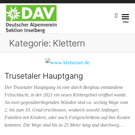
DAV
Unsere
Menü
Sektion
Sektion
Am Fuße
Kategorie:
Klettern
Inselberg
Des 916,5
M Hohen
Inselberges
Trusetaler Hauptgang
Der Trusetaler Hauptgang ist eine durch Bergbau entstandene
Felsschlucht, in der 2021 ein neues Klettergebiet eröffnet wurde.
An zwei gegenüberliegenden Wänden sind ca. sechzig Wege vom
2. bis zum 10. Grad erschlossen, wodurch sowohl Anfänger,
Familien mit Kindern, oder auch Fortgeschrittene auf ihre Kosten
kommen. Die Wege sind bis zu 25 Meter lang und durchweg…