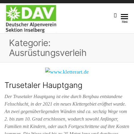
DAV
Unsere
Menü
Sektion
Sektion
Am Fuße
Kategorie:
Inselberg
Des 916,5
M Hohen
Ausrüstungsverleih
Inselberges
Trusetaler Hauptgang
Der Trusetaler Hauptgang ist eine durch Bergbau entstandene
Felsschlucht, in der 2021 ein neues Klettergebiet eröffnet wurde.
An zwei gegenüberliegenden Wänden sind ca. sechzig Wege vom
2. bis zum 10. Grad erschlossen, wodurch sowohl Anfänger,
Familien mit Kindern, oder auch Fortgeschrittene auf ihre Kosten
kommen. Die Wege sind bis zu 25 Meter lang und durchweg…