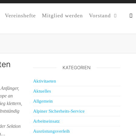
Vereinshefte
Mitglied werden
Vorstand
ten
KATEGORIEN
Aktivitaeten
 Anfänger,
Aktuelles
rope an
Allgemein
eg klettern,
bstständig
Alpiner Sicherheits-Service
Arbeitseinsatz
der Sektion
Ausrüstungsverleih
rn…