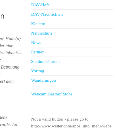
DAV-Heft
en
DAV-Nachrichten
Klettern
Naturschutz
re Hütte(n)
News
er eine
Partner
n Steinbach—
e
SektionsFahrten
 Betreuung
Vortrag
r
Wanderungen
ert dem
Webcam Gasthof Stöhr
dene
Not a valid button - please go to
 wurde. An
http://www.wetter.com/apps_und_mehr/websi