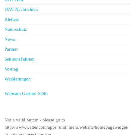
DAV-Nachrichten
Klettern
Naturschutz
News
Partner
SektionsFahrten
Vortrag
Wanderungen
Webcam Gasthof Stöhr
Not a valid button - please go to
http://www.wetter.com/apps_und_mehr/website/homepagewidget/
to get the newest version.