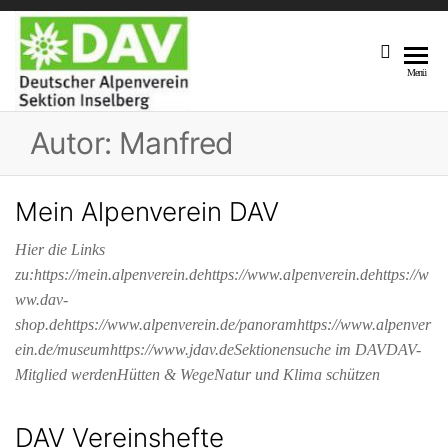
DAV
Unsere
Menü
Sektion
Sektion
Am Fuße
Autor:
Manfred
Inselberg
Des 916,5
M Hohen
Inselberges
Mein Alpenverein DAV
Hier die Links
zu:https://mein.alpenverein.dehttps://www.alpenverein.dehttps://w
ww.dav-
shop.dehttps://www.alpenverein.de/panoramhttps://www.alpenver
ein.de/museumhttps://www.jdav.deSektionensuche im DAVDAV-
Mitglied werdenHütten & WegeNatur und Klima schützen
DAV Vereinshefte